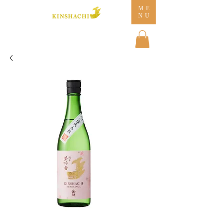
ME
NU