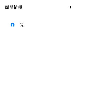
商品情報
品目（特定
日本酒（純米酒）
名称）
原材料名
米（国産）、米こうじ
（国産米）
原料米
夢吟香（100％）
精米歩合
65%
アルコール
13度
分
日本酒度
-3
酸度
1.5
内容量
720ml